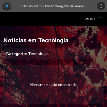
údio das 16:00 às 21:00 -
Tocando agora: eu escolho deus - thalles r
MENU
Notícias em Tecnologia
Categoria:
Tecnologia
Nenhuma notícia encontrada