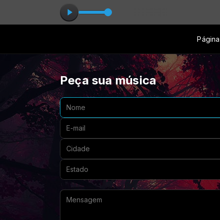
n Lima - Jó
Página 
Peça sua música
Nome:
E-mail:
Cidade:
Estado:
Mensagem: