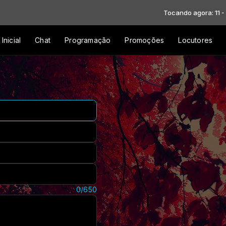
Tocando agora: 11 - Midian Li
Inicial
Chat
Programação
Promoções
Locutores
0/650