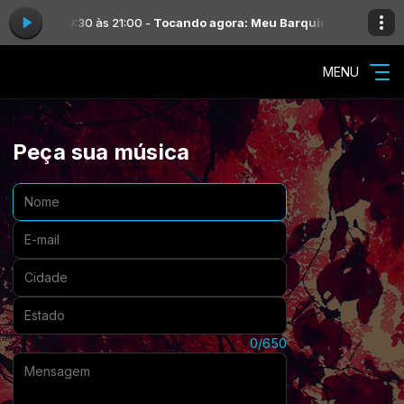
a das 19:30 às 21:00 -
Tocando agora: Meu Barquinho Giselli Cristina 
MENU
Peça sua música
Nome:
E-mail:
Cidade:
Estado:
Mensagem:
0/650