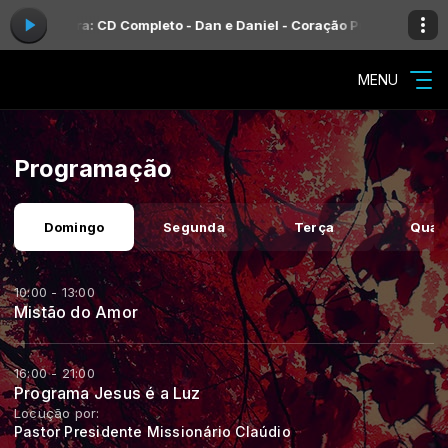
o agora: CD Completo - Dan e Daniel - Coração Pra Deus
Amor serta
MENU
Programação
Domingo
Segunda
Terça
Quar
10:00 - 13:00
Mistão do Amor
16:00 - 21:00
Programa Jesus é a Luz
Locução por:
Pastor Presidente Missionário Claúdio