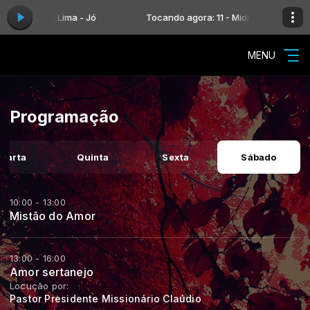
11 - Midian Lima - Jó
Tocando agora: 11 - Midian Lima - Jó
MENU
Programação
uarta
Quinta
Sexta
Sábado
10:00 - 13:00
Mistão do Amor
13:00 - 16:00
Amor sertanejo
Locução por:
Pastor Presidente Missionário Claúdio